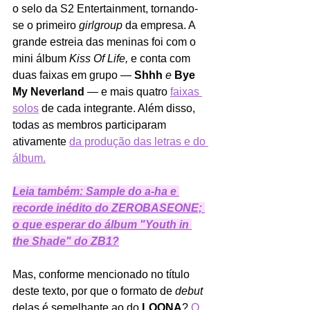
o selo da S2 Entertainment, tornando-
se o primeiro 
girlgroup
 da empresa. A 
grande estreia das meninas foi com o 
mini álbum 
Kiss Of Life, 
e conta com 
duas faixas em grupo — 
Shhh
 e 
Bye 
My Neverland
 — e mais quatro 
faixas 
solos
 de cada integrante. Além disso, 
todas as membros participaram 
ativamente 
da produção das letras e do 
álbum.
Leia também: Sample do a-ha e 
recorde inédito do ZEROBASEONE; 
o que esperar do álbum "Youth in 
the Shade" do ZB1?
Mas, conforme mencionado no título 
deste texto, por que o formato de
 debut 
delas é semelhante ao do 
LOONA
? 
O 