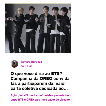
Samara Barboza
há 6 dias
O que você diria ao BTS?
Campanha da OREO convida
fãs a participarem da maior
carta coletiva dedicada ao
grupo
Ação global "Love Letter" celebra parceria inédita
entre BTS e OREO para novo sabor do biscoito