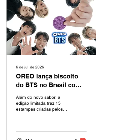
6 de jul. de 2026
OREO lança biscoito
do BTS no Brasil com
sabor inspirado no
Além do novo sabor, a
tradicional hotteok
edição limitada traz 13
estampas criadas pelos
integrantes e uma
campanha mundial