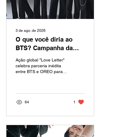
3 de ago. de 2026
O que você diria ao
BTS? Campanha da
OREO convida fãs a
Ação global "Love Letter"
participarem da maior
celebra parceria inédita
entre BTS e OREO para
carta coletiva dedicada
novo sabor do biscoito
ao grupo
64
1