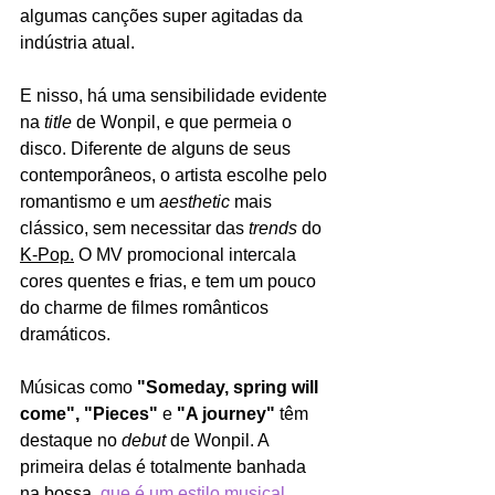
algumas canções super agitadas da 
indústria atual. 
E nisso, há uma sensibilidade evidente 
na 
title 
de Wonpil, e que permeia o 
disco. Diferente de alguns de seus 
contemporâneos, o artista escolhe pelo 
romantismo e um 
aesthetic 
mais 
clássico, sem necessitar das 
trends 
do 
K-Pop.
 O MV promocional intercala 
cores quentes e frias, e tem um pouco 
do charme de filmes românticos 
dramáticos.
Músicas como 
"Someday, spring will 
come", "Pieces"
 e 
"A journey"
 têm 
destaque no 
debut
 de Wonpil. A 
primeira delas é totalmente banhada 
na bossa, 
que é um estilo musical 