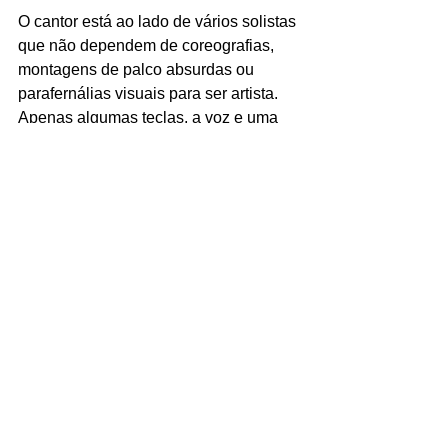
O cantor está ao lado de vários solistas 
que não dependem de coreografias, 
montagens de palco absurdas ou 
parafernálias visuais para ser artista. 
Apenas algumas teclas, a voz e uma 
ballad 
composta de forma inteligente 
são o suficiente para Wonpil.