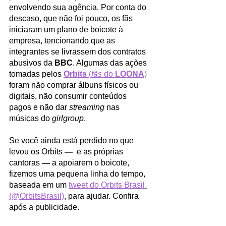
envolvendo sua agência. Por conta do 
descaso, que não foi pouco, os fãs 
iniciaram um plano de boicote à 
empresa, tencionando que as 
integrantes se livrassem dos contratos 
abusivos da
 BBC
. Algumas das ações 
tomadas pelos 
Orbits 
(
fãs 
do 
LOONA
)
foram não comprar álbuns físicos ou 
digitais, não consumir conteúdos 
pagos e não dar 
streaming
 nas 
músicas do 
girlgroup
. 
Se você ainda está perdido no que 
levou os Orbits 
— 
 e as próprias 
cantoras 
— 
a apoiarem o boicote, 
fizemos uma pequena linha do tempo, 
baseada em um 
tweet do Orbits Brasil 
(@OrbitsBrasil)
, para ajudar. Confira 
após a publicidade. 