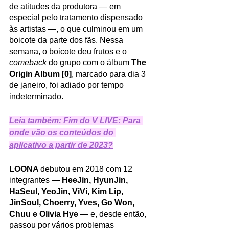
de atitudes da produtora — em 
especial pelo tratamento dispensado 
às artistas —, o que culminou em um 
boicote da parte dos fãs. Nessa 
semana, o boicote deu frutos e o 
comeback 
do grupo com o álbum 
The 
Origin Album [0]
, marcado para dia 3 
de janeiro, foi adiado por tempo 
indeterminado.
Leia também:
 Fim do V LIVE: Para 
onde vão os conteúdos do 
aplicativo a partir de 2023?
LOONA 
debutou em 2018 com 12 
integrantes — 
HeeJin, HyunJin, 
HaSeul, YeoJin, ViVi, Kim Lip, 
JinSoul, Choerry, Yves, Go Won, 
Chuu e Olivia Hye 
— e, desde então, 
passou por vários problemas 