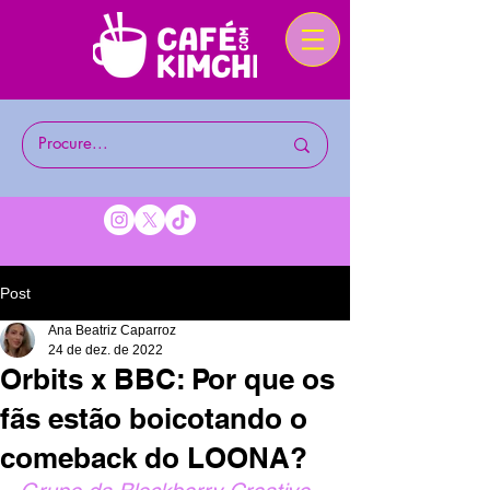
Post
Ana Beatriz Caparroz
24 de dez. de 2022
Orbits x BBC: Por que os
fãs estão boicotando o
comeback do LOONA?