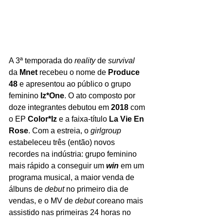
A 3ª temporada do 
reality
 de 
survival 
da 
Mnet 
recebeu o nome de 
Produce 
48
 e apresentou ao público o grupo 
feminino 
Iz*One
. O ato composto por 
doze integrantes debutou em 
2018 
com 
o EP 
Color*Iz 
e a faixa-título 
La Vie En 
Rose
. Com a estreia, o 
girlgroup 
estabeleceu três (então) novos 
recordes na indústria: grupo feminino 
mais rápido a conseguir um 
win 
em um 
programa musical, a maior venda de 
álbuns de 
debut 
no primeiro dia de 
vendas, e o MV de 
debut 
coreano mais 
assistido nas primeiras 24 horas no 