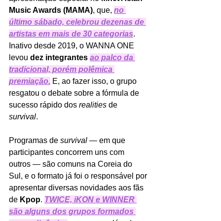
Music Awards (MAMA)
, que, 
no 
último sábado, celebrou dezenas de 
artistas em mais de 30 categorias
. 
Inativo desde 2019, o WANNA ONE 
levou 
dez integrantes 
ao palco da 
tradicional, porém polêmica 
premiação
.
 E, ao fazer isso, o grupo 
resgatou o debate sobre a fórmula de 
sucesso rápido dos 
realities 
de 
survival
. 
Programas de 
survival 
— em que 
participantes concorrem uns com 
outros — são comuns na Coreia do 
Sul, e o formato já foi o responsável por 
apresentar diversas novidades aos fãs 
de 
Kpop
. 
TWICE, iKON e WINNER 
são alguns dos grupos formados 