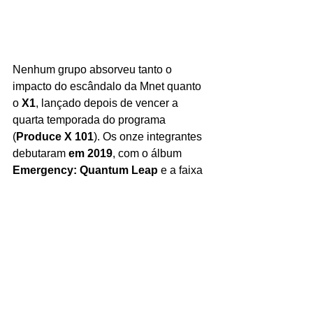
Nenhum grupo absorveu tanto o 
impacto do escândalo da Mnet quanto 
o 
X1
, lançado depois de vencer a 
quarta temporada do programa 
(
Produce X 101
). Os onze integrantes 
debutaram 
em 2019
, com o álbum 
Emergency: Quantum Leap
 e a faixa 
titular 
Flash.
 A estreia veio bem em 
meio as alegações de manipulação de 
votos, e, além da opinião pública 
negativa, o grupo enfrentou o 
cancelamentos de promoções e 
patrocínios. 