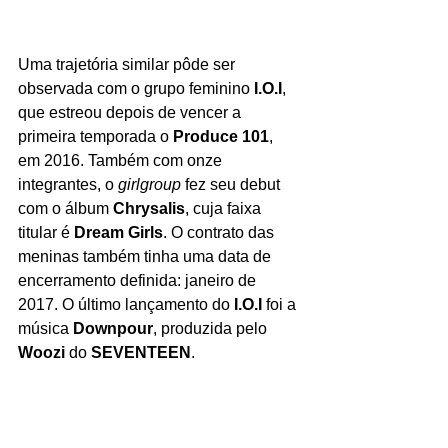
Uma trajetória similar pôde ser 
observada com o grupo feminino 
I.O.I
, 
que estreou depois de vencer a 
primeira temporada o 
Produce 101
, 
em 2016. Também com onze 
integrantes, o 
girlgroup 
fez seu debut 
com o álbum 
Chrysalis
, cuja faixa 
titular é 
Dream Girls
.
O contrato das 
meninas também tinha uma data de 
encerramento definida: janeiro de 
2017. O último lançamento do 
I.O.I
 foi a 
música 
Downpour
, produzida pelo 
Woozi
 do 
SEVENTEEN
.