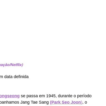
ação/Netflix)
em data definida
eongseong
se passa em 1945, durante o período 
mpanhamos Jang Tae Sang 
(Park Seo Joon
)
, o 