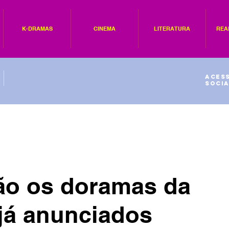
K-DRAMAS
CINEMA
LITERATURA
REA
Acess
socia
rão os doramas da
 já anunciados