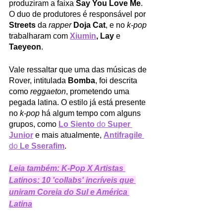
produziram a faixa 
Say You Love Me
. 
O duo de produtores é responsável por 
Streets
 da 
rapper
Doja Cat
, e no 
k-pop
trabalharam com 
Xiumin
, Lay
 e 
Taeyeon
.
Vale ressaltar que uma das músicas de 
Rover, intitulada 
Bomba
, foi descrita 
como 
reggaeton
, prometendo uma 
pegada latina. O estilo já está presente 
no 
k-pop
 há algum tempo com alguns 
grupos, como 
Lo Siento
 do 
Super 
Junior
 e mais atualmente, 
Antifragile
do 
Le Sserafim
.
Leia também: K-Pop X Artistas 
Latinos: 10 'collabs' incríveis que 
uniram Coreia do Sul e América 
Latina