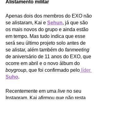
Alistamento militar
Apenas dois dos membros do EXO não 
se alistaram, Kai e 
Sehun
, já que são 
os mais novos do grupo e ainda estão 
em tempo. Mas tudo indica que esse 
será seu último projeto solo antes de 
se alistar, além também do 
fanmeeting
de aniversário de 11 anos do EXO, que 
ocorre em abril e o novo álbum do 
boygroup
, que foi confirmado pelo
 líder 
Suho
. 
Recentemente em uma 
live
 no seu 
Instagram, Kai afirmou que não resta 
tanto tempo antes de ir, e que quer 
aproveitar o máximo de seu tempo com 
seus fãs para compensar sua ausência 
temporária. 