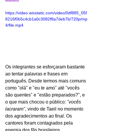
https://video.wixstatic.com/video/0df885_05f
8216f0b5c4cb1a0c3082f8a7deb7b/720p/mp
4/file.mp4
Os integrantes se esforçaram bastante 
ao tentar palavras e frases em 
português. Desde termos mais comuns 
como "olá" e "eu te amo" até "vocês 
são quentes" e "estão preparados?", e 
o que mais chocou o público: 
"vocês 
lacraram",
 vindo de Taeil no momento 
dos agradecimentos ao final. Os 
cantores foram contagiados pela 
energia dos fãs brasileiros, 