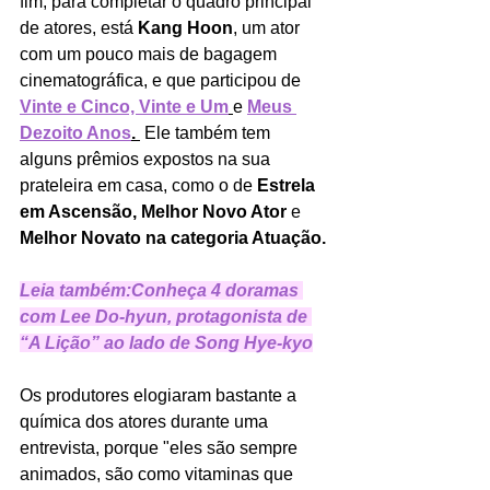
fim, para completar o quadro principal 
de atores, está 
Kang Hoon
, um ator 
com um pouco mais de bagagem 
cinematográfica, e que participou de 
Vinte e Cinco, Vinte e Um
e 
Meus 
Dezoito Anos
.
 Ele também tem 
alguns prêmios expostos na sua 
prateleira em casa, como o de 
Estrela 
em Ascensão, Melhor Novo Ator
 e 
Melhor Novato na categoria Atuação.
Leia também:
Conheça 4 doramas 
com Lee Do-hyun, protagonista de 
“A Lição” ao lado de Song Hye-kyo
Os produtores elogiaram bastante a 
química dos atores durante uma 
entrevista, porque "eles são sempre 
animados, são como vitaminas que 