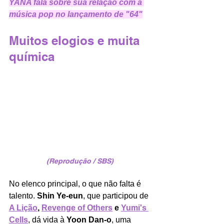
YANA fala sobre sua relação com a 
música pop no lançamento de "64"
Muitos elogios e muita 
química
(Reprodução / SBS)
No elenco principal, o que não falta é 
talento. 
Shin Ye-eun
, que participou de 
A Lição
, 
Revenge of Others
 e 
Yumi's 
Cells
, dá vida à
 Yoon Dan-o
, uma 