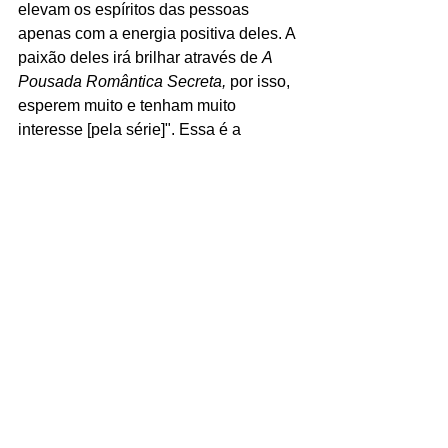
elevam os espíritos das pessoas 
apenas com a energia positiva deles. A 
paixão deles irá brilhar através de 
A 
Pousada Romântica Secreta, 
por isso, 
esperem muito e tenham muito 
interesse [pela série]". Essa é a 
primeira série de época que Ye-eun 
participa em toda sua carreira e 
adicionou que:
“Esses três atores e eu 
desenvolvemos um 
vínculo tal que ríamos 	
apenas olhando uns para 
os outros. Chegamos ao 
ponto que tinhamos que 
manter distância, porque 
estávamos preocupados 