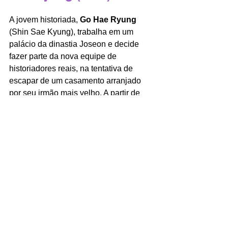
A jovem historiada, 
Go Hae Ryung
(Shin Sae Kyung), trabalha em um 
palácio da dinastia Joseon e decide 
fazer parte da nova equipe de 
historiadores reais, na tentativa de 
escapar de um casamento arranjado 
por seu irmão mais velho. A partir de 
então ela passa a conviver com Yi Rim, 
interpretado por 
Cha Eun Woo
 do 
ASTRO
, o segundo príncipe do 
palácio, que guarda um segredo. 