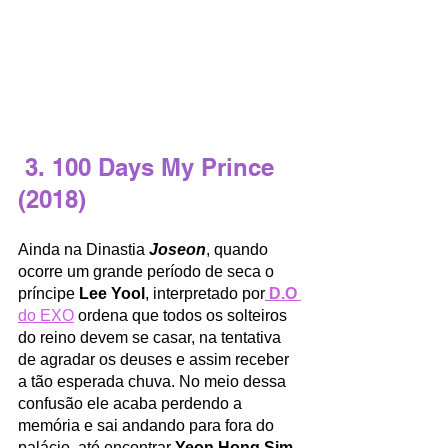
 3. 100 Days My Prince 
(2018)
Ainda na Dinastia 
Joseon
, quando 
ocorre um grande período de seca o 
príncipe 
Lee Yool
, interpretado por
D.O 
do EXO
 ordena que todos os solteiros 
do reino devem se casar, na tentativa 
de agradar os deuses e assim receber 
a tão esperada chuva. No meio dessa 
confusão ele acaba perdendo a 
memória e sai andando para fora do 
palácio, até encontrar 
Yeon Hong Sim