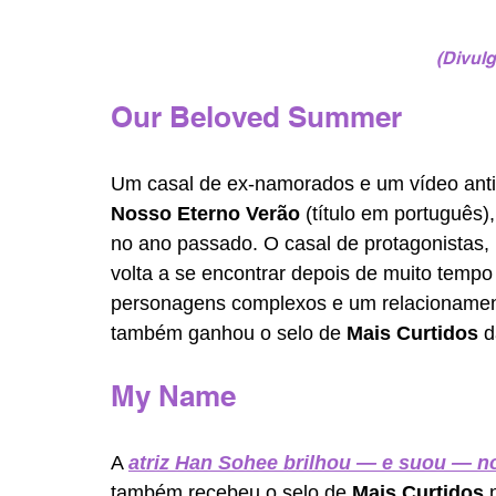
(Divulg
Our Beloved Summer 
Um casal de ex-namorados e um vídeo antigo
Nosso Eterno Verão
 (título em português)
no ano passado. O casal de protagonistas, 
volta a se encontrar depois de muito temp
personagens complexos e um relacionamento
também ganhou o selo de 
Mais Curtidos
 d
My Name
A 
atriz Han Sohee brilhou — e suou — n
também recebeu o selo de 
Mais Curtidos
 