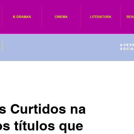
K-DRAMAS
CINEMA
LITERATURA
REA
Acess
socia
s Curtidos na
os títulos que