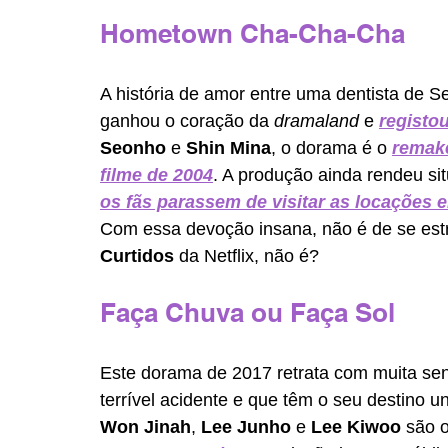
Hometown Cha-Cha-Cha
A história de amor entre uma dentista de Se
ganhou o coração da 
dramaland
 e 
registo
Seonho
 e 
Shin Mina
, o dorama é o
remake
filme de 2004
. 
A produção ainda rendeu si
os fãs parassem de visitar as locações
Com essa devoção insana, não é de se estr
Curtidos
 da Netflix, não é?
Faça Chuva ou Faça Sol
Este dorama de 2017 retrata com muita sens
terrível acidente e que têm o seu destino 
Won Jinah
, 
Lee Junho
 e 
Lee Kiwoo
 são 