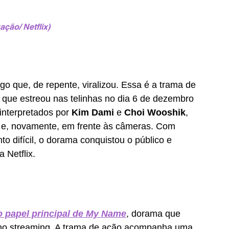
ação/ Netflix)
 que, de repente, viralizou. Essa é a trama de 
, que estreou nas telinhas no dia 6 de dezembro 
interpretados por
 Kim Dami 
e 
Choi Wooshik
,
o e, novamente, em frente às câmeras. Com 
 difícil, o dorama conquistou o público e 
a Netflix.
o papel principal de My Name
, dorama que 
no streaming. A trama de ação acompanha uma 