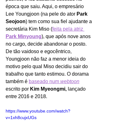
época que saiu. Aqui, o empresário 
Lee Youngjoon (na pele do ator 
Park 
Seojoon
) tem como sua fiel ajudante a 
secretária Kim Miso (
feita pela atriz 
Park Minyoung
), que após nove anos 
no cargo, decide abandonar o posto. 
De tão vaidoso e egocêntrico, 
Youngjoon não faz a menor ideia do 
motivo pelo qual Miso decidiu sair do 
trabalho que tanto estimou. O dorama 
também é 
baseado num 
webtoon
escrito por 
Kim Myeongmi, 
lançado 
entre 2016 e 2018.
https://www.youtube.com/watch?
v=1xh8cujxUGs