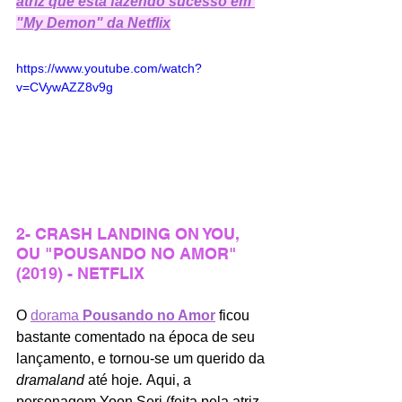
atriz que está fazendo sucesso em 
"My Demon" da Netflix
https://www.youtube.com/watch?
v=CVywAZZ8v9g
2- CRASH LANDING ON YOU, 
OU "POUSANDO NO AMOR" 
(2019) - NETFLIX
O 
dorama 
Pousando no Amor
ficou 
bastante comentado na época de seu 
lançamento, e tornou-se um querido da 
dramaland 
até hoje
. 
Aqui, a 
personagem Yoon Seri (feita pela atriz 