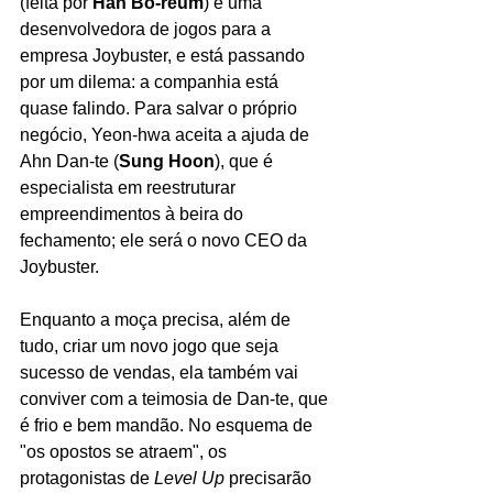
(feita por 
Han Bo-reum
) é uma 
desenvolvedora de jogos para a 
empresa Joybuster, e está passando 
por um dilema: a companhia está 
quase falindo. Para salvar o próprio 
negócio, Yeon-hwa aceita a ajuda de 
Ahn Dan-te (
Sung Hoon
), que é 
especialista em reestruturar 
empreendimentos à beira do 
fechamento; ele será o novo CEO da 
Joybuster.
Enquanto a moça precisa, além de 
tudo, criar um novo jogo que seja 
sucesso de vendas, ela também vai 
conviver com a teimosia de Dan-te, que 
é frio e bem mandão. No esquema de 
"os opostos se atraem", os 
protagonistas de 
Level Up
 precisarão 