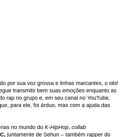
do por sua voz grossa e linhas marcantes, o 
idol 
segue transmitir bem suas emoções enquanto as 
 do rap no grupo e, em seu canal no YouTube, 
ue, para ele, foi árduo, mas com a ajuda das 
 
erias no mundo do 
K-HipHop
, 
collab 
C,
 juntamente de Sehun – também 
rapper 
do 