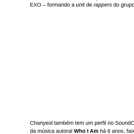
EXO – formando a 
unit 
de 
rappers 
do grupo
Chanyeol também tem um perfil no SoundCl
da música autoral 
Who I Am
 há 6 anos, fa