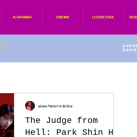
K-DRAMAS
CINEMA
LITERATURA
REA
Acess
socia
Juliana Palmeirim da Silva
The Judge from
Hell: Park Shin Hye