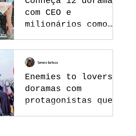
Conheça 12 doramas
com CEO e
milionários como
protagonistas das
produções
Samara Barboza
Enemies to lovers:
doramas com
protagonistas que
se odeiam no início