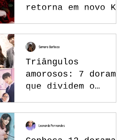
retorna em novo K-
drama de fantasia e
ação
Samara Barboza
Triângulos
amorosos: 7 doramas
que dividem o
dramaland
Leonardo Fernandes