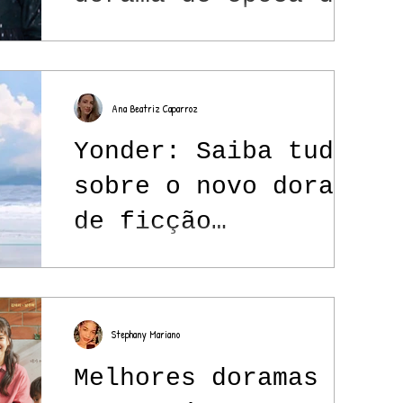
Netflix estrelado
por Kim Hye Soo
Ana Beatriz Caparroz
Yonder: Saiba tudo
sobre o novo dorama
de ficção
científica do
Paramount+
Stephany Mariano
Melhores doramas de