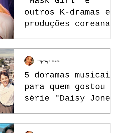
"Mask Girl" e
outros K-dramas e
produções coreanas
que estreiam no
streaming em agosto
de 2023
Stephany Mariano
5 doramas musicais
para quem gostou da
série "Daisy Jones
& The Six"