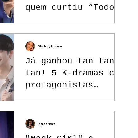
quem curtiu “Todos
Menos Você (2024)”
Stephany Mariano
Já ganhou tan tan
tan! 5 K-dramas com
protagonistas
masculinos
cavalheiros e muito
bem escritos
Agnes Nobre