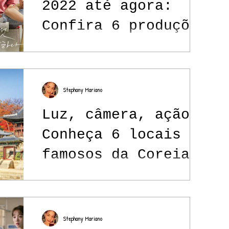
2022 até agora:
Confira 6 produções
que encantaram os
fãs
Stephany Mariano
Luz, câmera, ação:
Conheça 6 locais
famosos da Coreia
do Sul que aparecem
nos doramas
Stephany Mariano