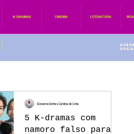
K-DRAMAS
CINEMA
LITERATURA
REA
Acess
socia
Giovanna Gomes Cardoso de Lima
5 K-dramas com
namoro falso para