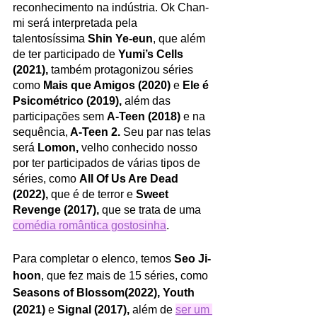
reconhecimento na indústria. Ok Chan-
mi será interpretada pela 
talentosíssima 
Shin Ye-eun
, que além 
de ter participado de 
Yumi’s Cells 
(2021),
 também protagonizou séries 
como 
Mais que Amigos (2020) 
e 
Ele é 
Psicométrico (2019), 
além das 
participações sem 
A-Teen (2018)
 e na 
sequência,
 A-Teen 2. 
Seu par nas telas 
será 
Lomon, 
velho conhecido nosso 
por ter participados de várias tipos de 
séries, como 
All Of Us Are Dead 
(2022), 
que é de terror e 
Sweet 
Revenge (2017), 
que se trata de uma 
comédia romântica gostosinha
.
Para completar o elenco, temos 
Seo Ji-
hoon
, que fez mais de 15 séries, como 
Seasons of Blossom(2022), Youth 
(2021) 
e 
Signal (2017), 
além de 
ser um 