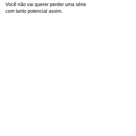
Você não vai querer perder uma série 
com tanto potencial assim.
Onde posso assistir?
A série ficará disponível partir das 5h 
da manhã do dia 9 de novembro em 
vários países. No Brasil, ao invés de 
estar na plataforma do 
Disney+
 como 
em outros lugares, poderá ser 
encontrado no 
Star+.
 A estreia conta 
com dois episódios de uma vez, e os 
próximos serão lançados 
semanalmente, como as demais séries 
lançadas pelo 
streaming
, então vamos 
ter que segurar um pouco a ansiedade 
pelos próximos episódios. 