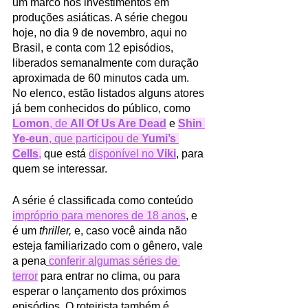
um marco nos investimentos em 
produções asiáticas. A série chegou 
hoje, no dia 9 de novembro, aqui no 
Brasil, e conta com 12 episódios, 
liberados semanalmente com duração 
aproximada de 60 minutos cada um. 
No elenco, estão listados alguns atores 
já bem conhecidos do público, como 
Lomon
, de 
All Of Us Are Dead
 e 
Shin 
Ye-eun
, que participou de 
Yumi’s 
Cells
,
 que está 
disponível no 
Viki
, para 
quem se interessar.
A série é classificada como conteúdo 
impróprio para menores de 18 anos
, e 
é um 
thriller, 
e, caso você ainda não 
esteja familiarizado com o gênero, vale 
a pena
conferir algumas séries de 
terror
para entrar no clima, ou para 
esperar o lançamento dos próximos 
episódios. O roteirista também é 