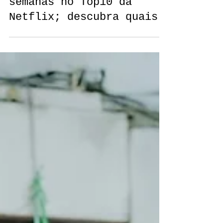
Fernanda Santos
Dois K-dramas de romance
estão competindo há
semanas no Top10 da
Netflix; descubra quais!