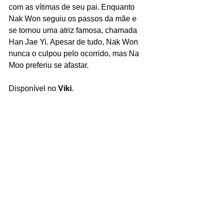
com as vítimas de seu pai. Enquanto 
Nak Won seguiu os passos da mãe e 
se tornou uma atriz famosa, chamada 
Han Jae Yi. Apesar de tudo, Nak Won 
nunca o culpou pelo ocorrido, mas Na 
Moo preferiu se afastar. 
Disponível no 
Viki
.
https://www.youtube.com/watch?
v=wjSws46Lhk8
Leia também: Doramas pesados: 6 K-
Dramas para assistir com calma