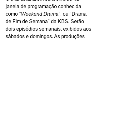
janela de programação conhecida 
como 
"Weekend Drama"
, ou "Drama 
de Fim de Semana" da KBS. Serão 
dois episódios semanais, exibidos aos 
sábados e domingos. As produções 
deste horário costumam ser 
direcionadas às famílias e com 
indicação livre. Você curte histórias 
com namoro de mentira que evoluem 
para algo a mais? Conta para o Café 
no nosso Twitter e Instagram!
dorama
viki
streaming
romance
kocowa
dramaland
kbs
the real deal has come
the real has come
ahn jaehyun
Baek Jin hee
chegou a hora da verdade!