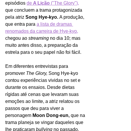
episódios 
de 
A Lição 
("The Glory"),
que concluem a trama protagonizada 
pela atriz 
Song Hye-kyo. 
A produção, 
que entra para 
a lista de dramas 
renomados da carreira de Hye-kyo,
chegou ao 
streaming 
no dia 10; mas 
muito antes disso, a preparação da 
estrela para o seu papel não foi fácil.
Em diferentes entrevistas para 
promover 
The Glory, 
Song Hye-kyo 
contou experiências vividas no set e 
durante os ensaios. Desde dietas 
rígidas até cenas que levaram suas 
emoções ao limite, a atriz relatou os 
passos que deu para viver a 
personagem 
Moon Dong-eun,
 que na 
trama planeja se vingar daqueles que 
lhe praticaram 
bullying
 no passado. 