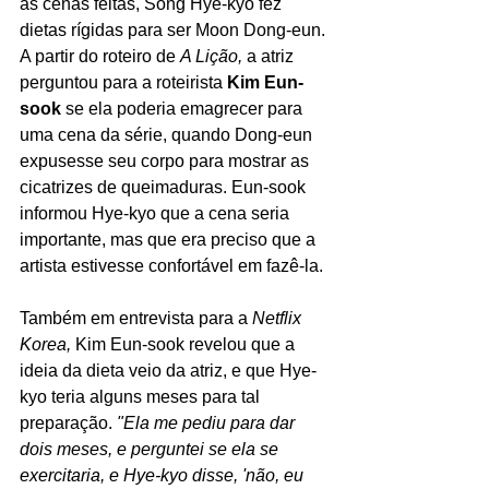
às cenas feitas, Song Hye-kyo fez 
dietas rígidas para ser Moon Dong-eun. 
A partir do roteiro de 
A Lição, 
a atriz 
perguntou para a roteirista 
Kim Eun-
sook 
se ela poderia emagrecer para 
uma cena da série, quando Dong-eun 
expusesse seu corpo para mostrar as 
cicatrizes de queimaduras. Eun-sook 
informou Hye-kyo que a cena seria 
importante, mas que era preciso que a 
artista estivesse confortável em fazê-la.
Também em entrevista para a 
Netflix 
Korea,
 Kim Eun-sook revelou que a 
ideia da dieta veio da atriz, e que Hye-
kyo teria alguns meses para tal 
preparação. 
"Ela me pediu para dar 
dois meses, e perguntei se ela se 
exercitaria, e Hye-kyo disse, 'não, eu 