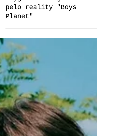
Giovanna Gomes Cardoso de Lima
EVNNE, TIOT e outros
boygroups originados
pelo reality "Boys
Planet"