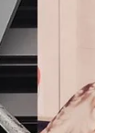
PACT, novo boygroup com
participantes do Boys
Planet