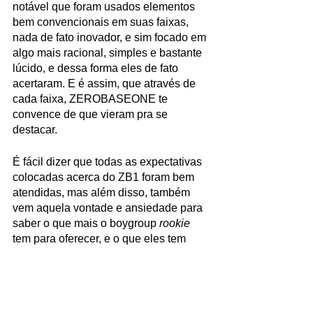
notável que foram usados elementos 
bem convencionais em suas faixas, 
nada de fato inovador, e sim focado em 
algo mais racional, simples e bastante 
lúcido, e dessa forma eles de fato 
acertaram. E é assim, que através de 
cada faixa, ZEROBASEONE te 
convence de que vieram pra se 
destacar. 
É fácil dizer que todas as expectativas 
colocadas acerca do ZB1 foram bem 
atendidas, mas além disso, também 
vem aquela vontade e ansiedade para 
saber o que mais o boygroup 
rookie
tem para oferecer, e o que eles tem 
vontade de explorar. E claro, torcer 
para que se mantenha com álbuns tão 
bons quanto Youth in the Shade. 