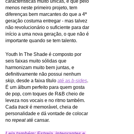
características muito únicas, e que pelo 
menos neste primeiro projeto, tem 
diferenças bem marcantes do que a 4ª 
geração costuma entregar - mas talvez 
não revolucionário o suficiente para dar 
início a uma nova geração, o que não é 
importante quando se tem talento. 
Youth In The Shade é composto por 
seis faixas muito sólidas que 
harmonizam muito bem juntas, e 
definitivamente não possui nenhum 
skip
, desde a faixa título 
até as
 b-sides
. 
É um álbum perfeito para quem gosta 
de pop, com toques de R&B cheio de 
leveza nos vocais e no ritmo também. 
Cada 
track
 é memorável, cheia de 
personalidade e dá vontade de colocar 
no 
repeat 
até cansar. 
Leia também: Estreia, integrantes e 