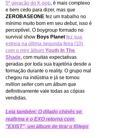
5ª geração do K-pop
, é mais complexo 
e bem cedo para dizer, mas que 
ZEROBASEONE 
fez um trabalho no 
mínimo muito bom em seu 
debut
, isso é 
perceptível. O 
boygroup 
formado no 
survival show 
Boys Planet 
fez sua 
estreia na última segunda-feira (10) 
com o mini álbum 
Youth In The 
Shade
, com muitas expectativas 
geradas por toda sua trajetória desde a 
formação durante o reality. O grupo mal 
chegou na indústria e já se tornou 
million seller
 com um álbum que 
definitivamente vale todas as cópias 
vendidas. 
Leia também: O ditado chinês se 
reafirma e o EXO retorna com 
"EXIST", um álbum de tirar o fôlego