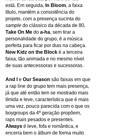
está. Em seguida, 
In Bloom
, a faixa 
título, mantém a consistência do 
projeto, com a presença sucinta do 
sample 
do clássico da década de 80, 
Take On Me 
do 
a-ha
, sem tirar a 
personalidade do grupo, é a música 
perfeita para ficar por dias na cabeça. 
New Kidz on the Block 
é a terceira 
faixa, tão animada e no mesmo nível 
de suas antecessoras e sucessoras. 
And I 
e 
Our Season 
são faixas em que 
a rap line do grupo tem mais presença, 
já que até então tem se mostrado mais 
tímida e leve, característica que é mais 
uma vez, pouco parecida com o que os 
boygroups da 4ª geração propõem, 
raps mais pesados e presentes. 
Always 
é leve, fofa e romântica, e 
encerra bem o álbum de forma muito 