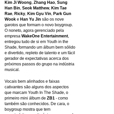
Kim Ji Woong
, 
Zhang Hao
, 
Sung 
Han Bin
, 
Seok Matthew
, 
Kim Tae 
Rae
, 
Ricky
, 
Kim Gyu Vin
, 
Park Gun 
Wook 
e 
Han Yu Jin 
são os nove 
garotos que formam o novo boygroup. 
O noneto, agora gerenciado pela 
empresa 
WakeOne Entertainment
, 
entregou tudo de si em Youth in the 
Shade, formando um álbum bem sólido 
e divertido, repleto de talento e um fácil 
gerador de expectativas acerca dos 
próximos passos do grupo na indústria 
musical. 
Vocais bem alinhados e faixas 
cativantes são alguns dos aspectos 
que marcam Youth In The Shade, o 
primeiro mini álbum de 
ZB1 
- como 
também são conhecidos. De cara, o 
boygroup mostra que tem 