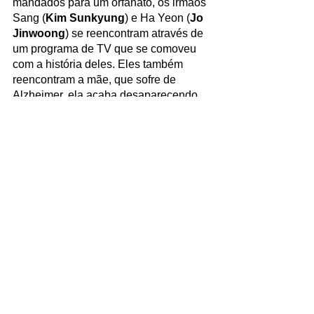
mandados para um orfanato, os irmãos 
Sang (
Kim Sunkyung
) e Ha Yeon (
Jo 
Jinwoong
) se reencontram através de 
um programa de TV que se comoveu 
com a história deles. Eles também 
reencontram a mãe, que sofre de 
Alzheimer, ela acaba desaparecendo 
de repente e os dois vão em uma 
viagem em sua busca.  
https://www.youtube.com/watch?
v=qPfUHRD-
aq8&ab_channel=KoreanFilmBizKoBiz
Outros filmes da plataforma: