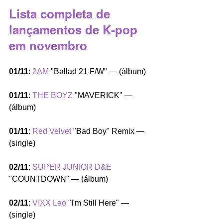
Lista completa de 
lançamentos de K-pop 
em novembro
01/11
: 
2AM
 "Ballad 21 F/W" — (álbum)
01/11
: 
THE BOYZ
 "MAVERICK" — 
(álbum)
01/11
: 
Red Velvet
 "Bad Boy" Remix — 
(single)
02/11
: 
SUPER JUNIOR D&E
"COUNTDOWN" — (álbum)
02/11
: 
VIXX Leo
 "I'm Still Here" — 
(single)