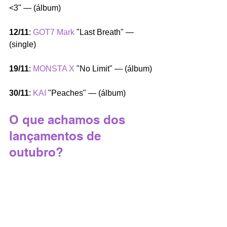
<3" — (álbum)
12/11
: 
GOT7 Mark
 "Last Breath" — 
(single)
19/11
: 
MONSTA X
 "No Limit" — (álbum)
30/11
: 
KAI
 "Peaches" — (álbum)
O que achamos dos 
lançamentos de 
outubro?