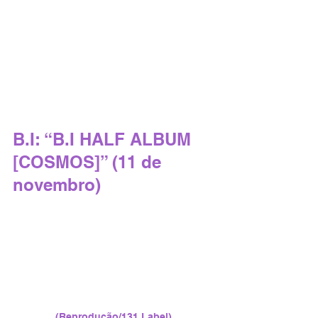
B.I: “B.I HALF ALBUM 
[COSMOS]” (11 de 
novembro)
(Reprodução/131 Label)