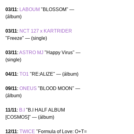
03/11
: 
LABOUM
 "BLOSSOM" — 
(álbum)
03/11
: 
NCT 127 x KARTRIDER
"Freeze" — (single)
03/11
: 
ASTRO MJ
 "Happy Virus" — 
(single)
04/11
: 
TO1
 "RE:ALIZE" — (álbum)
09/11
: 
ONEUS
 "BLOOD MOON" — 
(álbum)
11/11
: 
B.I
 "B.I HALF ALBUM 
[COSMOS]" — (álbum)
12/11
: 
TWICE
 "Formula of Love: O+T=