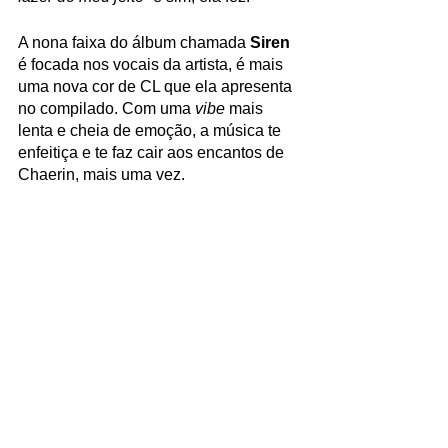
A nona faixa do álbum chamada 
Siren 
é focada nos vocais da artista, é mais 
uma nova cor de CL que ela apresenta 
no compilado. Com uma 
vibe 
mais 
lenta e cheia de emoção, a música te 
enfeitiça e te faz cair aos encantos de 
Chaerin, mais uma vez.
Leia também: 'Attacca': Seventeen 
mostra mais uma vez porque é um 
dos maiores grupos de kpop da 
atualidade
Por fim, +ALPHA+ termina com dois 
singles 
previamente lançados por CL: 
HWA
 e 
5 STAR
, que estrearam em 29 
de outubro do ano passado, ambos 
com MVs. Foram incluídos no 