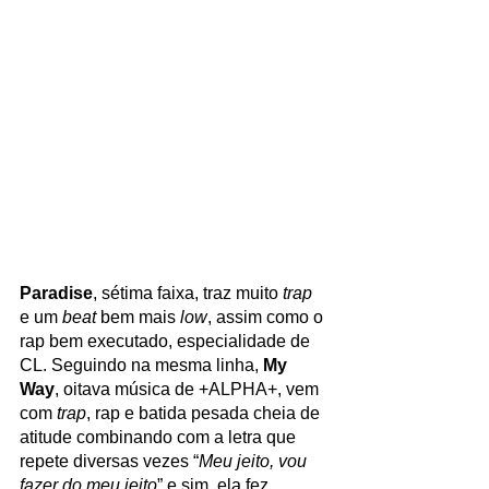
Paradise
, sétima faixa, traz muito 
trap 
e um 
beat 
bem mais 
low
, assim como o 
rap bem executado, especialidade de 
CL. Seguindo na mesma linha, 
My 
Way
, oitava música de +ALPHA+, vem 
com 
trap
, rap e batida pesada cheia de 
atitude combinando com a letra que 
repete diversas vezes “
Meu jeito, vou 
fazer do meu jeito
” e sim, ela fez.