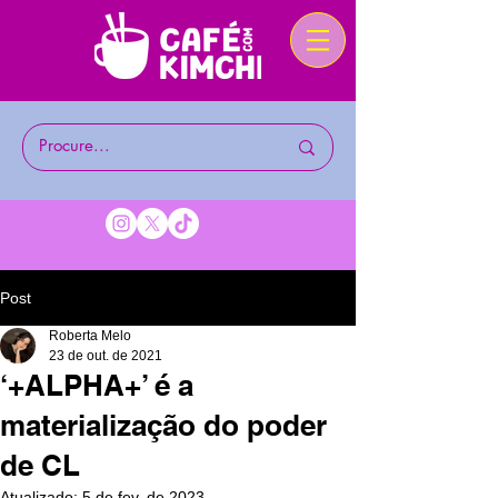
Post
Roberta Melo
23 de out. de 2021
‘+ALPHA+’ é a
materialização do poder
de CL
Atualizado:
5 de fev. de 2023