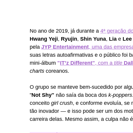
No ano de 2019, já durante a 
4ª geração d
Hwang Yeji
, 
Ryujin
, 
Shin Yuna
, 
Lia 
e 
Lee
pela 
JYP Entertainment
, uma das empresa
suas letras autoafirmativas e o público foi 
mini-álbum 
"
IT’z Different"
, com a 
title 
Dal
charts 
coreanos.
O grupo se manteve bem-sucedido por alg
"
Not Shy"
 não saía da boca dos 
k-poppers
conceito 
girl crush
, e conforme evoluía, s
tão inovador — e isso pode ser um dos moti
carreira delas. Mesmo assim, a culpa não 