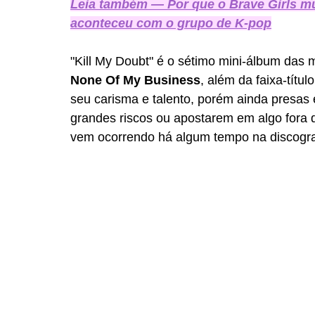
Leia também — Por que o Brave Girls m
aconteceu com o grupo de K-pop
"Kill My Doubt" é o sétimo mini-álbum das 
None Of My Business
,
além da faixa-título
seu carisma e talento, porém ainda presas
grandes riscos ou apostarem em algo fora d
vem ocorrendo há algum tempo na discograf