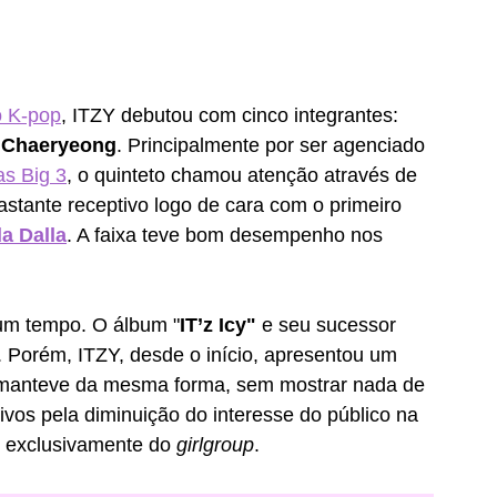
o K-pop
,
ITZY debutou com cinco integrantes: 
 Chaeryeong
. Principalmente por ser agenciado 
s Big 3
, o quinteto chamou atenção através de 
bastante receptivo logo de cara com o primeiro 
la Dalla
. A faixa teve bom desempenho nos 
um tempo. O álbum "
IT’z Icy" 
e seu sucessor 
. Porém, ITZY, desde o início, apresentou um 
e manteve da mesma forma, sem mostrar nada de 
vos pela diminuição do interesse do público na 
é exclusivamente do
 girlgroup
.