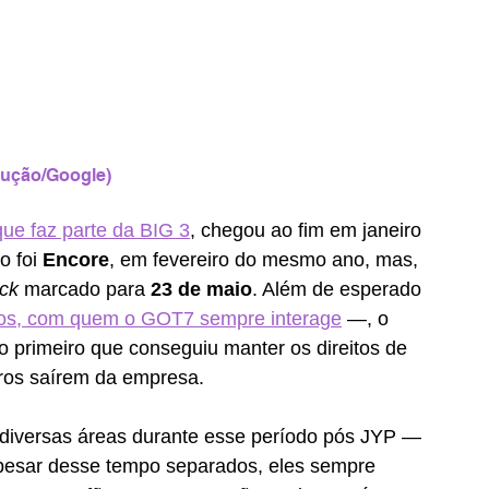
ução/Google) 
ue faz parte da BIG 3
, chegou ao fim em janeiro 
 foi 
Encore
, em fevereiro do mesmo ano, mas, 
ck 
marcado para
 23 de maio
. Além de esperado 
iros, com quem o GOT7 sempre interage
 —, o 
o primeiro que conseguiu manter os direitos de 
os saírem da empresa.
 diversas áreas durante esse período pós JYP — 
pesar desse tempo separados, eles sempre 