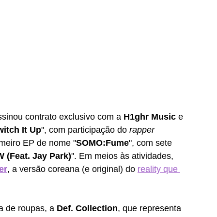
ssinou contrato exclusivo com a 
H1ghr Music 
e 
itch It Up
", com participação do 
rapper 
rimeiro EP de nome "
SOMO:Fume
", com sete 
W (Feat. Jay Park)
". Em meios às atividades, 
er
, a versão coreana (e original) do 
reality que 
a de roupas, a 
Def. Collection
, que representa 