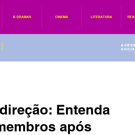
K-DRAMAS
CINEMA
LITERATURA
REA
Acess
socia
direção: Entenda
 membros após