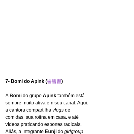
7- Bomi do Apink (
뽐뽐뽐
)
A 
Bomi 
do grupo 
Apink 
também está 
sempre muito ativa em seu canal. Aqui, 
a cantora compartilha 
vlogs 
de 
comidas, sua rotina em casa, e até 
vídeos praticando esportes radicais. 
Aliás, a integrante 
Eunji 
do 
girlgroup