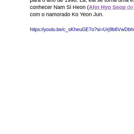
para o ano de 1998. Lá, ela se torna uma 
conhecer Nam Si Heon (
Ahn Hyo Seop
 de
com o namorado Ko Yeon Jun. 
https://youtu.be/c_sKheuGE7o?si=Urj9b6VwDbh