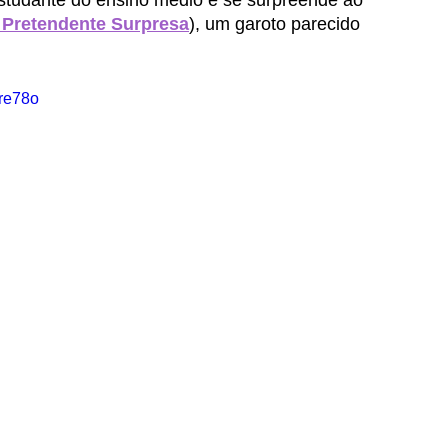
estudante do ensino médio e se surpreende ao 
 
Pretendente Surpresa
), um garoto parecido 
re78o