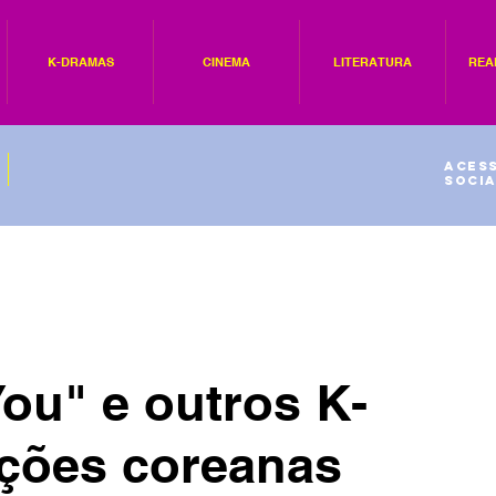
K-DRAMAS
CINEMA
LITERATURA
REA
Acess
socia
You" e outros K-
ções coreanas