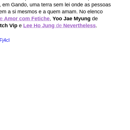
 em Gando, uma terra sem lei onde as pessoas 
erem a si mesmos e a quem amam. No elenco 
e 
Amor com Fetiche
, 
Yoo Jae Myung
 de 
tch Vip 
e 
Lee Ho Jung 
de 
Nevertheless
. 
Fj4cI