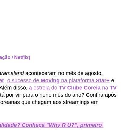
ação / Netflix)
dramaland
 aconteceram no mês de agosto, 
er
, 
o sucesso de 
Moving 
na plataforma 
Star+
e 
 Além disso, 
a estreia do 
TV Clube Coreia
 na 
TV 
tá por vir para o nono mês do ano? Confira após 
 coreanas que chegam aos streamings em 
ealidade? Conheça "Why R U?", primeiro 