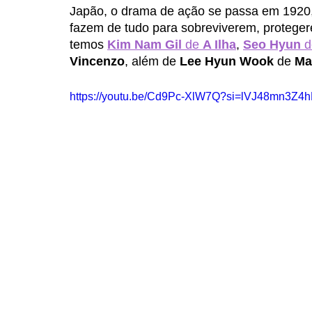
Japão, o drama de ação se passa em 1920,
fazem de tudo para sobreviverem, proteg
temos 
Kim Nam Gil 
de 
A Ilha
, 
Seo Hyun 
d
Vincenzo
, além de 
Lee Hyun Wook
 de 
Ma
https://youtu.be/Cd9Pc-XlW7Q?si=lVJ48mn3Z4h