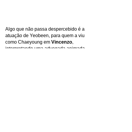
Algo que não passa despercebido é a 
atuação de Yeobeen, para quem a viu 
como Chaeyoung em 
Vincenzo
, 
interpretando uma advogada animada 
e extremamente cômica, vê-la no papel 
de uma jovem tão misteriosa e fria, é 
de fato encantador. E ainda colocá-la 
junto com Nana, que se apresenta com 
irreverência e determinação, equilibra 
bem a trama.
Anomalia consegue trazer essa 
originalidade de uma forma misteriosa 
e até mesmo chocante, em que os 
seres humanos se tornam invasivos e 
hostis, tudo para proteger e elevar 