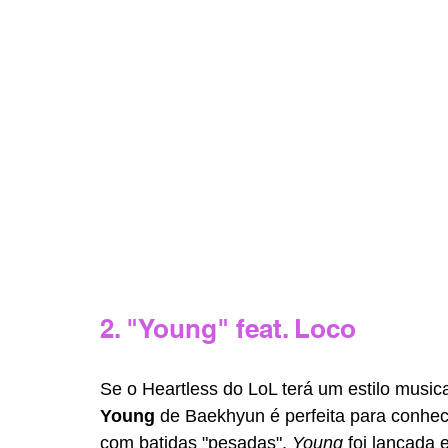
2. "Young" feat. Loco
Se o Heartless do LoL terá um estilo music
Young 
de Baekhyun é perfeita para conhece
com batidas "pesadas". 
Young 
foi lançada