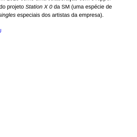
do projeto 
Station X 0 
da SM (uma espécie de 
singles 
especiais
dos artistas da empresa). 
U