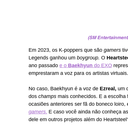
(SM Entertainment
Em 2023, os K-poppers que são 
gamers 
ti
Legends ganhou um 
boygroup. 
O 
Heartstee
ano passado 
e o 
Baekhyun 
do EXO
 repre
emprestaram a voz para os artistas virtuais
No caso, Baekhyun é a voz de 
Ezreal,
 um d
dos 
champs 
mais conhecidos. E a escolha f
ocasiões anteriores ser fã do boneco loiro, 
gamers
.
 E caso você ainda não conheça as 
dele em outros projetos além do Heartsteel