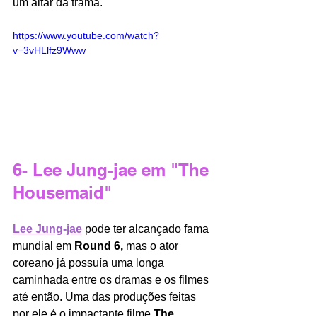
um altar da trama.
https://www.youtube.com/watch?
v=3vHLlfz9Www
6- Lee Jung-jae em "The 
Housemaid"
Lee Jung-jae
 pode ter alcançado fama 
mundial em 
Round 6, 
mas o ator 
coreano já possuía uma longa 
caminhada entre os dramas e os filmes 
até então. Uma das produções feitas 
por ele é o impactante filme 
The 