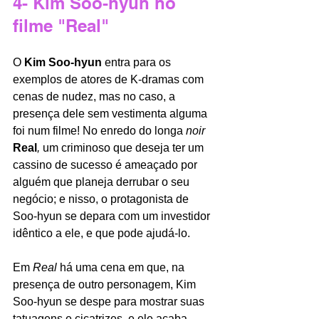
4- Kim Soo-hyun no 
filme "Real"
O 
Kim Soo-hyun 
entra para os 
exemplos de atores de K-dramas com 
cenas de nudez, mas no caso, a 
presença dele sem vestimenta alguma 
foi num filme! No enredo do longa 
noir 
Real
, 
um criminoso que deseja ter um 
cassino de sucesso é ameaçado por 
alguém que planeja derrubar o seu 
negócio; e nisso, o protagonista de 
Soo-hyun se depara com um investidor 
idêntico a ele, e que pode ajudá-lo. 
Em 
Real 
há uma cena em que, na 
presença de outro personagem, Kim 
Soo-hyun se despe para mostrar suas 
tatuagens e cicatrizes, e ele acaba 