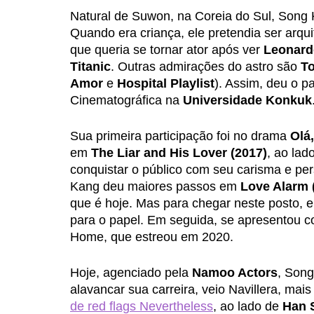
Natural de Suwon, na Coreia do Sul, Song 
Quando era criança, ele pretendia ser arqu
que queria se tornar ator após ver 
Leonard
Titanic
. Outras admirações do astro são 
T
Amor 
e 
Hospital Playlist
). Assim, deu o pa
Cinematográfica na 
Universidade Konkuk
Sua primeira participação foi no drama 
Olá
em 
The Liar and His Lover (2017)
,
ao lado
conquistar o público com seu carisma e pers
Kang deu maiores passos em 
Love Alarm 
que é hoje. Mas para chegar neste posto, e
para o papel. Em seguida, se apresentou co
Home, que estreou em 2020. 
Hoje, agenciado pela 
Namoo Actors
, Song
alavancar sua carreira, veio Navillera, ma
de red flags Nevertheless
, ao lado de 
Han 