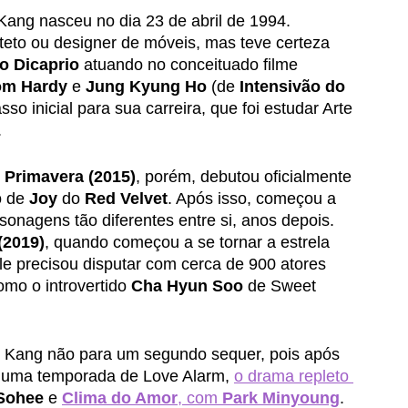
Kang nasceu no dia 23 de abril de 1994. 
iteto ou designer de móveis, mas teve certeza 
o Dicaprio 
atuando no conceituado filme 
om Hardy 
e 
Jung Kyung Ho 
(de 
Intensivão do 
sso inicial para sua carreira, que foi estudar Arte 
. 
, Primavera (2015)
,
porém, debutou oficialmente 
 de 
Joy 
do
 Red Velvet
. Após isso, começou a 
onagens tão diferentes entre si, anos depois. 
(2019)
, quando começou a se tornar a estrela 
le precisou disputar com cerca de 900 atores 
mo o introvertido 
Cha Hyun Soo 
de Sweet 
 Kang não para um segundo sequer, pois após 
is uma temporada de Love Alarm, 
o drama repleto 
Sohee 
e 
Clima do Amor
, com 
Park Minyoung
. 