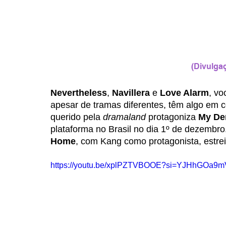
(Divulga
Nevertheless
, 
Navillera 
e 
Love Alarm
, vo
apesar de tramas diferentes, têm algo em 
querido pela 
dramaland
 protagoniza 
My D
plataforma no Brasil no dia 1º de dezembr
Home
, com Kang como protagonista, estre
https://youtu.be/xplPZTVBOOE?si=YJHhGOa9