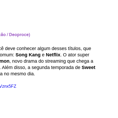
ção / Deoproce)
cê deve conhecer algum desses títulos, que 
comum: 
Song Kang 
e 
Netflix
. O ator super 
emon
, novo drama do streaming que chega a 
o. Além disso, a segunda temporada de 
Sweet 
ia no mesmo dia. 
mVznx5FZ