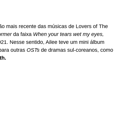
ão mais recente das músicas de Lovers of The 
ormer 
da faixa 
When your tears wet my eyes, 
021. Nesse sentido, Ailee teve um mini álbum 
para outras 
OSTs 
de dramas sul-coreanos, como 
th.