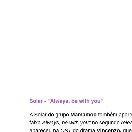
Solar - "Always, be with you"
A Solar do grupo 
Mamamoo 
também aparec
faixa 
Always, be with you" 
no segundo 
rele
apareceu na 
OST 
do drama 
Vincenzo, 
que