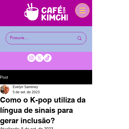
Post
Evelyn Saminey
5 de set. de 2023
Como o K-pop utiliza da
língua de sinais para
gerar inclusão?
Atualizado:
5 de set. de 2023