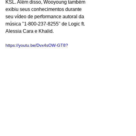
KSL. Além disso, Wooyoung também 
exibiu seus conhecimentos durante 
seu vídeo de performance autoral da 
música "1-800-237-8255" de Logic ft. 
Alessia Cara e Khalid.
https://youtu.be/Dvx4sOW-GT8?
feature=shared
BÔNUS: XG
Na categoria 
J-Pop
, são elas que 
marcam presença! As divas já fizeram 
alguns vídeos com partes de suas 
músicas traduzidas para o ASL. A 