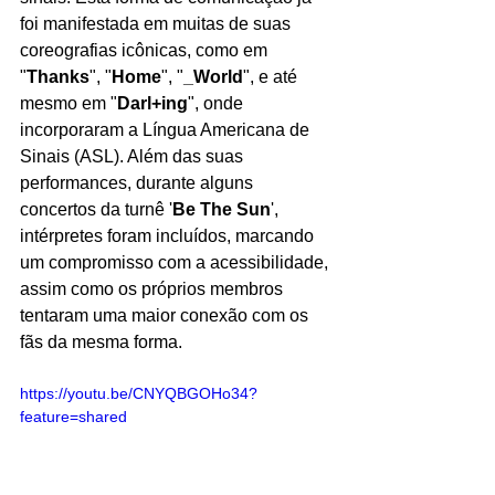
foi manifestada em muitas de suas 
coreografias icônicas, como em 
"
Thanks
", "
Home
", "
_World
", e até 
mesmo em "
Darl+ing
", onde 
incorporaram a Língua Americana de 
Sinais (ASL). Além das suas 
performances, durante alguns 
concertos da turnê '
Be The Sun
', 
intérpretes foram incluídos, marcando 
um compromisso com a acessibilidade, 
assim como os próprios membros 
tentaram uma maior conexão com os 
fãs da mesma forma.
https://youtu.be/CNYQBGOHo34?
feature=shared