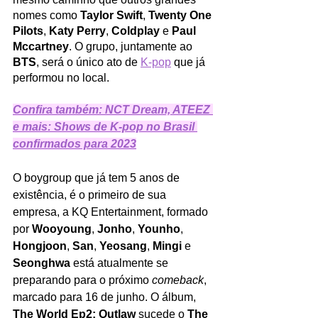
nomes como 
Taylor Swift
, 
Twenty One 
Pilots
, 
Katy Perry
, 
Coldplay
 e 
Paul 
Mccartney
. O grupo, juntamente ao 
BTS
, será o único ato de 
K-pop
 que já 
performou no local.
Confira também: NCT Dream, ATEEZ 
e mais: Shows de K-pop no Brasil 
confirmados para 2023
O boygroup que já tem 5 anos de 
existência, é o primeiro de sua 
empresa, a KQ Entertainment, formado 
por 
Wooyoung
, 
Jonho
, 
Younho
, 
Hongjoon
, 
San
, 
Yeosang
, 
Mingi
 e 
Seonghwa
 está atualmente se 
preparando para o próximo 
comeback
, 
marcado para 16 de junho. O álbum, 
The World Ep2: Outlaw
 sucede o 
The 