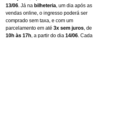
13/06
. Já na 
bilheteria
, um dia após as 
vendas online, o ingresso poderá ser 
comprado sem taxa, e com um 
parcelamento em até 
3x sem juros
, de 
10h às 17h
, a partir do dia 
14/06
. Cada 
comprador terá direito a 
06
 ingressos 
por CPF, porém, com a limitação de 
2 
meias
.
Confira abaixo uma simulação da 
compra dos ingressos pela Eventim, já 
com a taxa de 
20% 
aplicada.
PIT A ou B: 
R$1.188,00 (inteira) | 
R$594,00 (meia entrada)
Pista: 
R$828,00 (inteira) | R$414,00 
(meia entrada)
Cadeira inferior: 
R$468,00 (inteira) | 
R$234,00 (meia entrada)