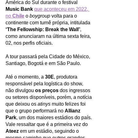
América do Sul durante o festival 
Music Bank
que aconteceu em 2022, 
no 
Chile
o 
boygroup
 volta para o 
continente com turnê própria, intitulada 
“
The Fellowship: Break the Wall
”, 
como anunciaram na última sexta feira, 
02, nos perfis oficiais. 
A tour passará pela Cidade do México, 
Santiago, Bogotá e em São Paulo. 
Até o momento, a 
30E
, produtora 
responsável pela logística do show, 
não divulgou 
os preços
 dos ingressos 
ou setores disponíveis, porém, a notícia 
que deixou os 
atinys
 muito felizes foi 
que o grupo performará no 
Allianz 
Park
, um dos maiores estádios do país. 
Vale ressaltar que é a primeira vez do 
Ateez
 em um estádio, seguindo o 
mesmo caminho que outros grandes 