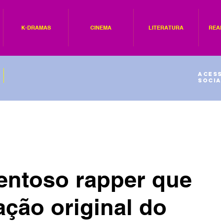
K-DRAMAS
CINEMA
LITERATURA
REA
Acess
socia
lentoso rapper que
ação original do