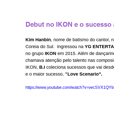
Debut no IKON e o sucesso
Kim Hanbin
, nome de batismo do cantor, 
Coreia do Sul.  Ingressou na 
YG ENTERTA
no grupo 
IKON
 em 2015. Além de dançarino
chamava atenção pelo talento nas composiç
IKON, 
B.I
 coleciona sucessos que vai desd
e o maior sucesso, 
"Love Scenario”.
https://www.youtube.com/watch?v=vecSVX1QY