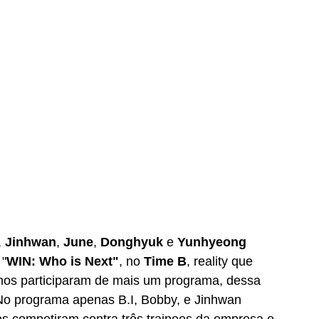
, 
Jinhwan
, 
June
, 
Donghyuk
 e 
Yunhyeong
 "
WIN: Who is Next"
, no 
Time B
, reality que 
nos participaram de mais um programa, dessa 
No programa apenas B.I, Bobby, e Jinhwan 
s competiram contra três trainees da empresa e 