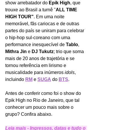
show arrebatador do 
Epik High
, que 
trouxe ao Brasil a turnê "
ALL TIME 
HIGH TOUR"
. Em uma noite 
memorável, fãs cariocas e de outras 
partes do país se uniram para celebrar 
o hip-hop sul-coreano com uma 
performance inesquecível de 
Tablo
, 
Mithra Jin
 e 
DJ Tukutz
; trio que soma 
mais de 20 anos de trajetória e se 
tornou referência em lirismo e 
musicalidade para inúmeros 
idols
, 
incluindo 
RM
e 
SUGA
 do 
BTS
.
Antes de conferir como foi o show do 
Epik High no Rio de Janeiro, que tal 
conhecer um pouco mais sobre o 
grupo? Confira abaixo. 
Leia mais - Ingressos, datas e tudo o 