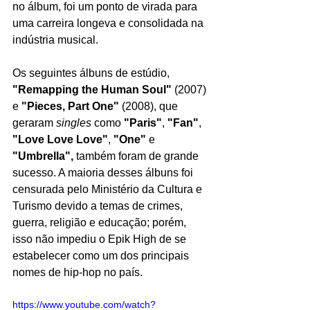
no álbum, foi um ponto de virada para 
uma carreira longeva e consolidada na 
indústria musical.
Os seguintes álbuns de estúdio, 
"Remapping the Human Soul"
 (2007) 
e 
"Pieces, Part One"
 (2008), que 
geraram 
singles 
como 
"Paris"
, 
"Fan"
, 
"Love Love Love"
, 
"One"
 e 
"Umbrella", 
também foram de grande 
sucesso. A maioria desses álbuns foi 
censurada pelo Ministério da Cultura e 
Turismo devido a temas de crimes, 
guerra, religião e educação; porém, 
isso não impediu o Epik High de se 
estabelecer como um dos principais 
nomes de hip-hop no país.
https://www.youtube.com/watch?