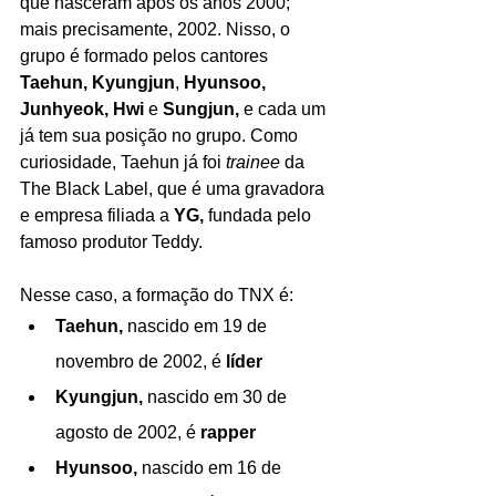
que nasceram após os anos 2000; 
mais precisamente, 2002. Nisso, o 
grupo é formado pelos cantores 
Taehun, Kyungjun
, 
Hyunsoo, 
Junhyeok, Hwi 
e 
Sungjun, 
e cada um 
já tem sua posição no grupo. Como 
curiosidade, Taehun já foi 
trainee 
da 
The Black Label, que é uma gravadora 
e empresa filiada a 
YG, 
fundada pelo 
famoso produtor Teddy.
Nesse caso, a formação do TNX é:
Taehun, 
nascido em 19 de 
novembro de 2002, é 
líder
Kyungjun, 
nascido em 30 de 
agosto de 2002, é 
rapper
Hyunsoo, 
nascido em 16 de 