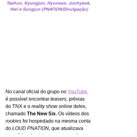
Taehun, Kyungjun, Hyunsoo, Junhyeok, 
Hwi e Sungjun (PNATION/Divulgação)
No canal oficial do grupo no 
YouTube,
é possível encontrar 
teasers, 
prévias 
do TNX e o 
reality show 
online deles, 
chamado 
The New Six. 
Os vídeos dos 
rookies 
foi hospedado na mesma conta 
do 
LOUD PNATION, 
que atualizava 
conteúdos dos integrantes quando 