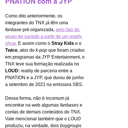
PNATION com a JYP
Como dito anteriormente, os 
integrantes do TNX já têm uma 
fanbase 
pré-organizada, 
pelo fato do 
grupo ter surgido a partir de um 
reality 
show.
E assim como o 
Stray Kids 
e
o 
Twice, 
atos do 
k-pop 
que foram criados 
em programas da JYP Entertainment, o 
TNX teve sua formação realizada no 
LOUD: 
reality de parceria entre a 
PNATION e a JYP, que durou de junho 
a setembro de 2021 na emissora SBS. 
Dessa forma, não é incomum já 
encontrar na web algumas 
fanbases 
e 
contas de demais conteúdos do TNX. 
Vale mencionar também que o 
LOUD 
produziu, na verdade, dois 
boygroups 