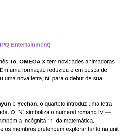
 IPQ Entertainment)
nês 
To
, 
OMEGA X 
tem novidades animadoras 
 Em uma formação reduzida e em busca de 
u uma nova letra, 
N
, para o debut de sua 
hyun 
e 
Yechan
, o quarteto introduz uma letra 
nada. O "N” simboliza o numeral romano IV — 
também a incógnita “n” da matemática, 
que os membros pretendem explorar tanto na unit 