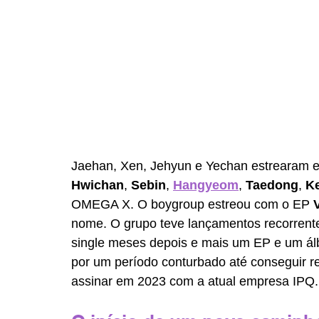
Jaehan, Xen, Jehyun e Yechan estrearam em
Hwichan
, 
Sebin
, 
Hangyeom
, 
Taedong
, 
K
OMEGA X. O boygroup estreou com o EP 
nome. O grupo teve lançamentos recorrent
single meses depois e mais um EP e um ál
por um período conturbado até conseguir re
assinar em 2023 com a atual empresa IPQ.