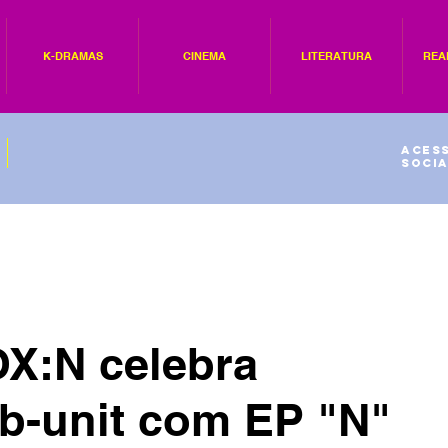
K-DRAMAS
CINEMA
LITERATURA
REA
Acess
socia
X:N celebra
b-unit com EP "N"