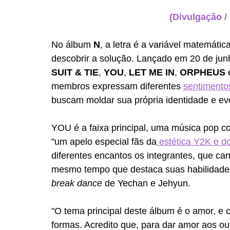
(Divulgação /
No álbum 
N
, a letra é a variável matemá
descobrir a solução. Lançado em 20 de junh
SUIT & TIE
, 
YOU
, 
LET ME IN
, 
ORPHEUS 
membros expressam diferentes 
sentimento
buscam moldar sua própria identidade e e
YOU é a faixa principal, uma música pop c
"um apelo especial fãs da
 estética Y2K e 
diferentes encantos os integrantes, que ca
mesmo tempo que destaca suas habilidade
break dance
 de Yechan e Jehyun.
"O tema principal deste álbum é o amor, e
formas. Acredito que, para dar amor aos out