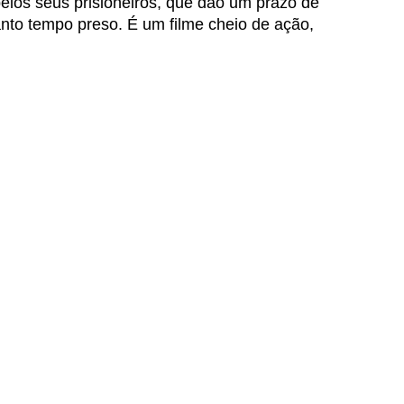
pelos seus prisioneiros, que dão um prazo de 
anto tempo preso. É um filme cheio de ação, 