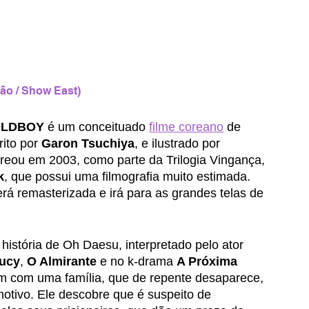
ão / Show East)
LDBOY
 é um conceituado 
filme coreano
 de 
to por 
Garon Tsuchiya
, e ilustrado por 
reou em 2003, como parte da Trilogia Vingança, 
k
, que possui uma filmografia muito estimada. 
rá remasterizada e irá para as grandes telas de 
história de Oh Daesu, interpretado pelo ator 
ucy
, 
O Almirante 
e no k-drama 
A Próxima 
com uma família, que de repente desaparece, 
otivo. Ele descobre que é suspeito de 