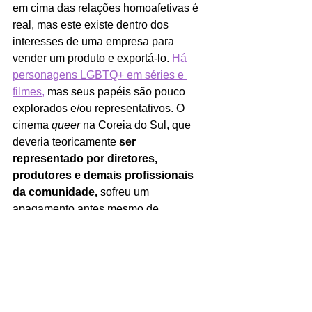
em cima das relações homoafetivas é 
real, mas este existe dentro dos 
interesses de uma empresa para 
vender um produto e exportá-lo. 
Há 
personagens LGBTQ+ em séries e 
filmes,
 mas seus papéis são pouco 
explorados e/ou representativos. O 
cinema 
queer 
na Coreia do Sul, que 
deveria teoricamente 
ser 
representado por diretores, 
produtores e demais profissionais 
da comunidade,
 sofreu um 
apagamento antes mesmo de 
conseguir levantar voos maiores. 
Leia também: LADY: Conheça o 
primeiro grupo de K-pop formado 
por mulheres trans