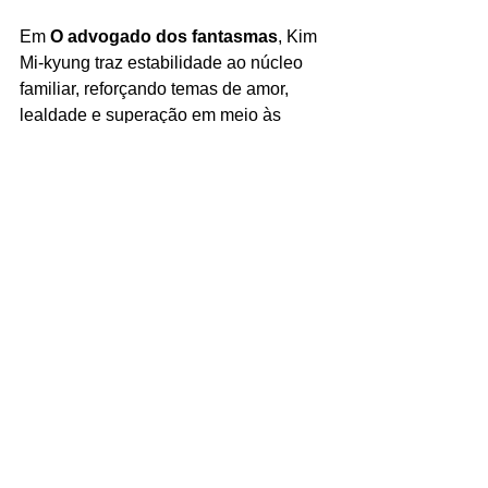
Em 
O advogado dos fantasmas
, Kim 
Mi‑kyung traz estabilidade ao núcleo 
familiar, reforçando temas de amor, 
lealdade e superação em meio às 
situações sobrenaturais enfrentadas 
pelo filho.
Jeon Seok‑ho como Yun 
Bong‑su
Jeon Seok‑ho interpreta 
Yun Bong‑su
, 
cunhado de Yi‑rang e peça-chave na 
dinâmica familiar, trazendo alívio 
cômico e momentos de leveza. Seu 
personagem contribui para equilibrar o 
drama com humor, sendo 
frequentemente envolvido em 
situações hilárias devido às 