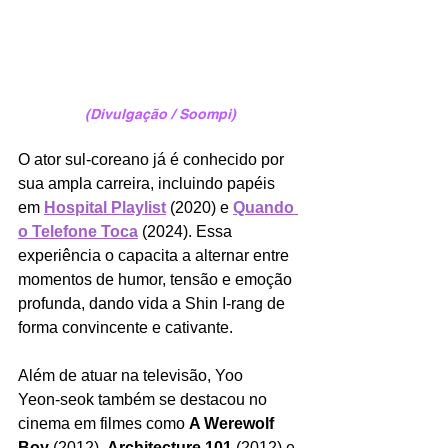
(Divulgação / Soompi)
O ator sul-coreano já é conhecido por 
sua ampla carreira, incluindo papéis 
em 
Hospital Playlist
(2020) e 
Quando 
o Telefone Toca
(2024). Essa 
experiência o capacita a alternar entre 
momentos de humor, tensão e emoção 
profunda, dando vida a Shin I‑rang de 
forma convincente e cativante.
Além de atuar na televisão, Yoo 
Yeon‑seok também se destacou no 
cinema em filmes como 
A Werewolf 
Boy 
(2012), 
Architecture 101 
(2012) e 