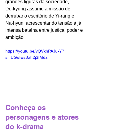
grandes figuras da sociedade, 
Do‑kyung assume a missão de 
derrubar o escritório de Yi‑rang e 
Na‑hyun, acrescentando tensão à já 
intensa batalha entre justiça, poder e 
ambição.
https://youtu.be/vQVkhPAJu-Y?
si=UGefws8ah2j3fMdz
Conheça os 
personagens e atores 
do k-drama