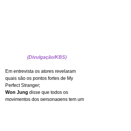
(Divulgação/KBS)
Em entrevista os atores revelaram 
quais são os pontos fortes de My 
Perfect Stranger;
Won Jung
 disse que todos os 
movimentos dos personagens tem um 
motivo, sempre tem um resultado 
interessante por trás de tudo, então 
seria bom o público ficar atento a todos 
os detalhes.