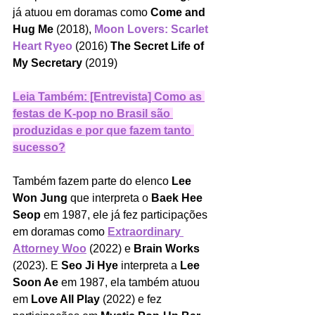
já atuou em doramas como 
Come and 
Hug Me 
(2018), 
Moon Lovers: Scarlet 
Heart Ryeo
(2016) 
The Secret Life of 
My Secretary 
(2019) 
Leia Também: [Entrevista] Como as 
festas de K-pop no Brasil são 
produzidas e por que fazem tanto 
sucesso?
Também fazem parte do elenco 
Lee 
Won Jung
 que interpreta o 
Baek Hee 
Seop
 em 1987, ele já fez participações 
em doramas como 
Extraordinary 
Attorney Woo
 (2022) e 
Brain Works
(2023). E 
Seo Ji Hye 
interpreta a 
Lee 
Soon Ae
 em 1987, ela também atuou 
em
 Love All Play 
(2022) e fez 