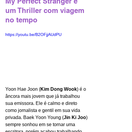
My Perfect Stranger é 
um Thriller com viagem 
no tempo
https://youtu.be/B2OFjjAUdPU
Yoon Hae Joon (
Kim Dong Wook
) é o 
âncora mais jovem que já trabalhou 
sua emissora. Ele é calmo e direto 
como jornalista e gentil em sua vida 
privada. Baek Yoon Young (
Jin Ki Joo
) 
sempre sonhou em se tornar uma 
escritora, porém acabou trabalhando 