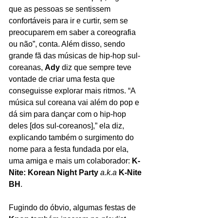
que as pessoas se sentissem 
confortáveis para ir e curtir, sem se 
preocuparem em saber a coreografia 
ou não”, conta. Além disso, sendo 
grande fã das músicas de hip-hop sul-
coreanas, 
Ady
 diz que sempre teve 
vontade de criar uma festa que 
conseguisse explorar mais ritmos. “A 
música sul coreana vai além do pop e 
dá sim para dançar com o hip-hop 
deles [dos sul-coreanos],” ela diz, 
explicando também o surgimento do 
nome para a festa fundada por ela, 
uma amiga e mais um colaborador: 
K-
Nite: Korean Night Party
a.k.a
 K-Nite 
BH
.
Fugindo do óbvio, algumas festas de 