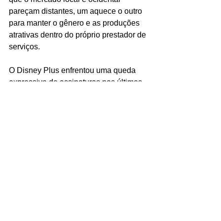
pareçam distantes, um aquece o outro 
para manter o gênero e as produções 
atrativas dentro do próprio prestador de 
serviços.
O Disney Plus enfrentou uma queda 
expressiva de assinaturas nos últimos 
meses. A baixa quantidade de 
produções originais no 
streaming
 da 
Coreia, mesmo que haja interesse e 
programação da Disney para mais 
títulos, pode ter sido uma das razões. 
Segundo o site 
The Korea Bizwire, 
em 
janeiro de 2022, o Disney Plus 
mantivera pouco mais de 2 milhões de 
usuários ativos no país; muito atrás dos 
12.41 milhões da gigante Netflix. 