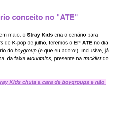
prio conceito no "ATE"
em maio, o 
Stray Kids 
cria o cenário para 
ks
 de K-pop de julho, teremos o EP 
ATE 
no dia 
rio do 
boygroup 
(e que eu adoro!). Inclusive, já 
al da faixa 
Mountains, 
presente na 
tracklist 
do 
ay Kids chuta a cara de boygroups e não 