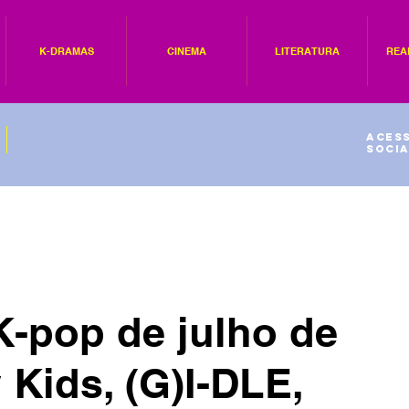
K-DRAMAS
CINEMA
LITERATURA
REA
Acess
socia
-pop de julho de
 Kids, (G)I-DLE,