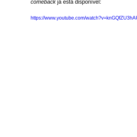
comeback 
já está disponível:
https://www.youtube.com/watch?v=knGQfZU3hA