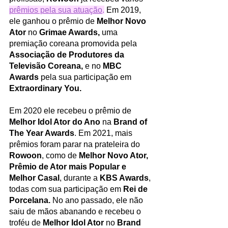
prêmios pela sua atuação
.
 Em 2019, 
ele ganhou o prêmio de 
Melhor Novo 
Ator
 no 
Grimae Awards, 
uma 
premiação coreana promovida pela 
Associação de Produtores da 
Televisão Coreana, 
e no 
MBC 
Awards
 pela sua participação em 
Extraordinary You.
Em 2020 ele recebeu o prêmio de 
Melhor Idol Ator do Ano 
na 
Brand of 
The Year Awards
. Em 2021, mais 
prêmios foram parar na prateleira do 
Rowoon
, como de 
Melhor Novo Ator, 
Prêmio de Ator mais Popular e 
Melhor Casal
, durante a 
KBS Awards
, 
todas com sua participação em 
Rei de 
Porcelana. 
No ano passado, ele não 
saiu de mãos abanando e recebeu o 
troféu de
 Melhor Idol Ator 
no 
Brand 