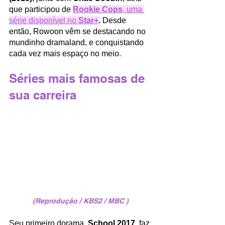
que participou de
Rookie Cops
, uma 
série disponível no 
Star+
. 
Desde 
então, Rowoon vêm se destacando no 
mundinho dramaland, e conquistando 
cada vez mais espaço no meio.
Séries mais famosas de 
sua carreira
(Reprodução / KBS2 / MBC )
Seu primeiro dorama, 
School 2017, 
faz 