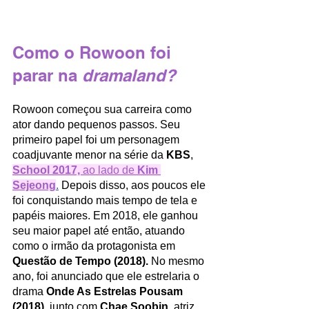
Como o Rowoon foi 
parar na 
dramaland?
Rowoon começou sua carreira como 
ator dando pequenos passos. Seu 
primeiro papel foi um personagem 
coadjuvante menor na série da 
KBS
, 
School 2017, 
ao lado de 
Kim 
Sejeong
.
 Depois disso, aos poucos ele 
foi conquistando mais tempo de tela e 
papéis maiores. Em 2018, ele ganhou 
seu maior papel até então, atuando 
como o irmão da protagonista em 
Questão de Tempo (2018). 
No mesmo 
ano, foi anunciado que ele estrelaria o 
drama 
Onde As Estrelas Pousam 
(2018)
, junto com 
Chae Soobin
, atriz 