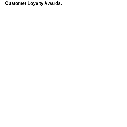
Customer Loyalty Awards.
E aí, você sabia que o Rowoon tinha 
uma carreira tanto extensa assim na 
atuação e com tantos prêmios? Curte 
ele como ator? Conta pro 
Café 
nas 
redes sociais se tem mais alguma 
coisa que nós não trouxemos nessa 
matéria, vamos adorar saber!