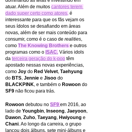
dominando as telas e investindo em 
atuar. Além de muitos 
cantores terem 
dado super certo como atores
,
 é 
interessante para que os fãs vejam os 
seus ídolos se desafiando em áreas 
novas, além de ser mais conteúdo para 
consumir, como é o caso de 
realities
, 
como 
The Knowing Brothers 
e outros 
programas como 
o 
ISAC
.
Vários idols 
da 
terceira geração do k-pop
 têm 
apostado nessas novas experiências, 
como 
Joy 
do 
Red Velvet
, 
Taehyung 
do 
BTS
, 
Jennie 
e 
Jisoo 
do 
BLACKPINK
, e também o 
Rowoon 
do 
SF9 
não ficou para trás. 
Rowoon 
debutou no 
SF9
em 2016, ao 
lado de 
Youngbin
, 
Inseong
, 
Jaeyoon
, 
Dawon
, 
Zuho
, 
Taeyang
, 
Hwiyoung 
e 
Chani
. Ao longo da carreira, o grupo 
lançou dois álbuns, sete mini-álbuns e 