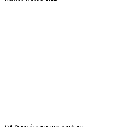
O 
K-Drama 
é composto por um elenco 