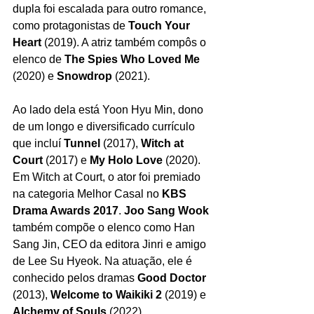
dupla foi escalada para outro romance, 
como protagonistas de
 Touch Your 
Heart 
(2019). A atriz também compôs o 
elenco de 
The Spies Who Loved Me
(2020) e 
Snowdrop 
(2021).
Ao lado dela está Yoon Hyu Min, dono 
de um longo e diversificado currículo 
que incluí 
Tunnel 
(2017), 
Witch at 
Court
 (2017) e
 My Holo Love
 (2020). 
Em Witch at Court, o ator foi premiado 
na categoria Melhor Casal no 
KBS 
Drama Awards 2017
. 
Joo Sang Wook
também compõe o elenco como Han 
Sang Jin, CEO da editora Jinri e amigo 
de Lee Su Hyeok. Na atuação, ele é 
conhecido pelos dramas 
Good Doctor 
(2013), 
Welcome to Waikiki 2
 (2019) e
Alchemy of Souls
 (2022).