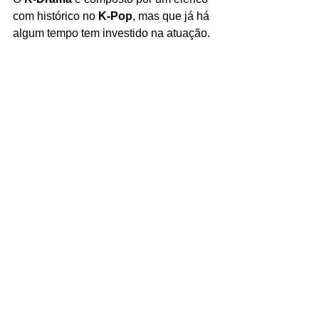
com histórico no 
K-Pop
, mas que já há 
algum tempo tem investido na atuação. 
Chansung
, integrante do 
2PM
, é Noh 
Ju Wan, namorado de Bora. O ídolo 
também é conhecido por papéis em 
Suspecious Partner
 (2017), 
What's 
Wrong With Secretary Kim
 (2018) e 
So I Married The Anti-Fan
 (2021). Lee 
Yoo Jung, melhor amiga da 
protagonista, é interpretada por 
Sojin
, 
membro do 
Girls Day
. Como atriz, a 
idol integrou o elenco de 
The King: 
Eternal Monarch
 (2020) e 
Alchemy of 
Souls
 (2022).
Leia também: Gostou de "The Real 
Has Come!"? Veja 10 dramas sobre 
gravidez ou com protagonistas que 